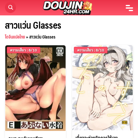
Skip
to
content
สาวแว่น Glasses
โดจินแปลไทย
»
สาวแว่น Glasses
ความเสียว : 8/10
ความเสียว : 8/10
เดี๋ยวจะช่วยจัดการให้เอง