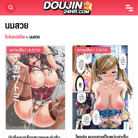
Skip
to
content
นมสวย
โดจินแปลไทย
»
นมสวย
ความเสียว : 8.5/10
ความเสียว : 7.5/10
ไหงจู่ๆ ผมกลายเป็นหนุ่มฮาเร็ม
ค้นหา
บันทึกการล้างสมองและข่มขืน