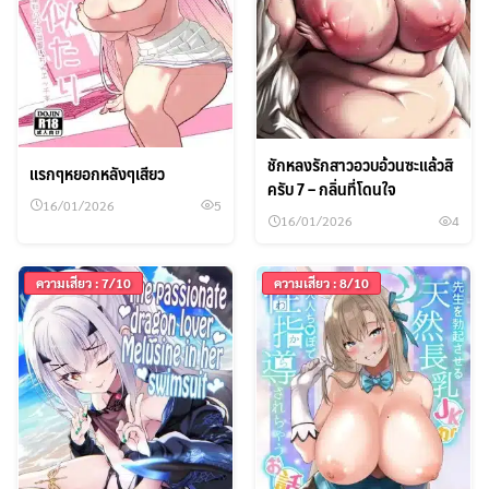
ชักหลงรักสาวอวบอ้วนซะแล้วสิ
เเรกๆหยอกหลังๆเสียว
ครับ 7 – กลิ่นที่โดนใจ
16/01/2026
5
16/01/2026
4
ความเสียว : 7/10
ความเสียว : 8/10