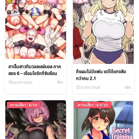
ฮาเร็มสาวทีมวอลเลย์บอล ภาค
ถึงผมไม่มีแฟน แต่ได้แทงสิบ
สอง 6 – เงื่อนไขรักที่ซับซ้อน
กว่าคน 2.1
22/07/2026
5
21/07/2026
4
ความเสียว : 8/10
ความเสียว : 8.5/10