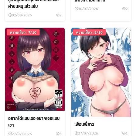
ผ้าขนหนูแล้วแซ่บ
30/07/2026
2
02/08/2026
2
ความเสียว : 7/10
ความเสียว : 8/10
อยากได้แบบเธอ อยากเจอแบบ
เพื่อนพี่สาว
เขา
27/07/2026
1
27/07/2026
3