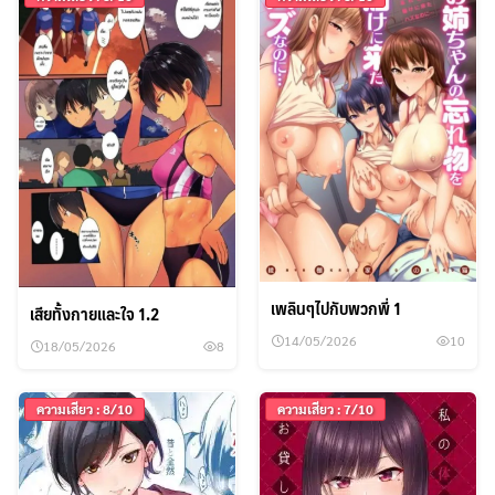
เพลินๆไปกับพวกพี่ 1
เสียทั้งกายและใจ 1.2
14/05/2026
10
18/05/2026
8
ความเสียว : 8/10
ความเสียว : 7/10