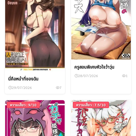
ครูสอนพิเศษหัวใจว้าวุ่น
28/07/2026
1
นี่คือหน้าที่ของฉัน
29/07/2026
7
ความเสียว : 9/10
ความเสียว : 7.5/10