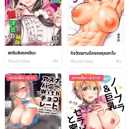
สตรีมลับของฮิเมะ
กิจวัตรยามดึกของคุณยาไบ
26/07/2026
5
23/07/2026
3
ความเสียว : 8/10
ความเสียว : 8.5/10