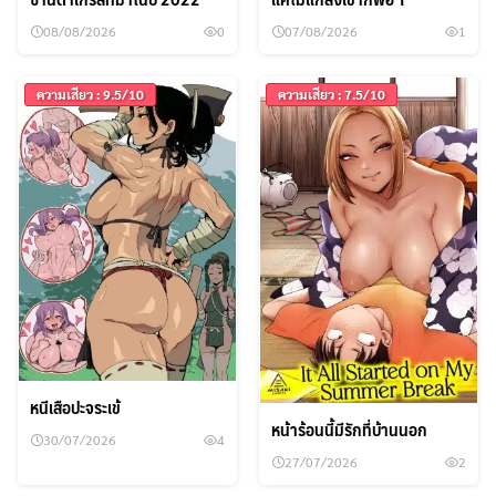
08/08/2026
0
07/08/2026
1
ความเสียว : 9.5/10
ความเสียว : 7.5/10
หนีเสือปะจระเข้
หน้าร้อนนี้มีรักที่บ้านนอก
30/07/2026
4
27/07/2026
2