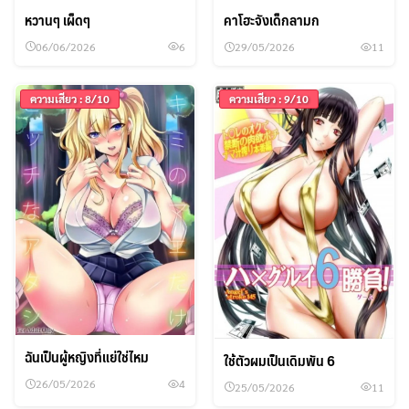
หวานๆ เผ็ดๆ
คาโฮะจังเด็กลามก
06/06/2026
6
29/05/2026
11
ความเสียว : 8/10
ความเสียว : 9/10
ฉันเป็นผู้หญิงที่แย่ใช่ไหม
ใช้ตัวผมเป็นเดิมพัน 6
26/05/2026
4
25/05/2026
11