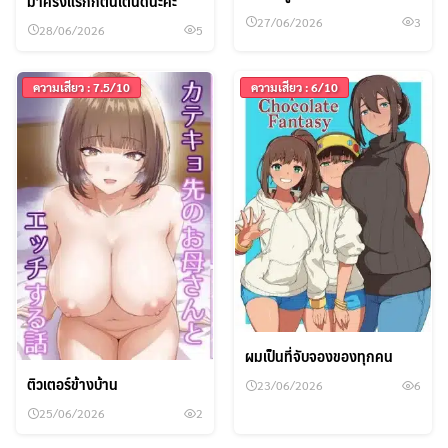
มาครั้งแรกก็ตื่นเต้นดีนะคะ
27/06/2026
3
28/06/2026
5
ความเสียว : 7.5/10
ความเสียว : 6/10
ผมเป็นที่จับจองของทุกคน
ติวเตอร์ข้างบ้าน
23/06/2026
6
25/06/2026
2