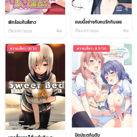
เเบบนี้อย่างกับคนรักกันเลย
พักร้อนกับสี่สาว
02/07/2026
2
03/07/2026
4
ความเสียว : 8/10
ความเสียว : 8.5/10
ค้นหา
สำหรับ:
ปิดประตูกินตับ