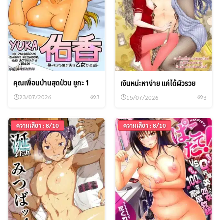
คุณเพื่อนบ้านสุดป่วน ยูกะ 1
เงินหน่ะหาง่าย แค่ได้ผัวรวย
23/07/2026
3
15/07/2026
3
ความเสียว : 8/10
ความเสียว : 8/10