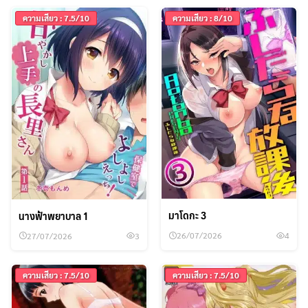
ความเสียว : 7.5/10
ความเสียว : 8/10
มาโดกะ 3
นางฟ้าพยาบาล 1
26/07/2026
4
27/07/2026
3
ความเสียว : 7.5/10
ความเสียว : 7.5/10