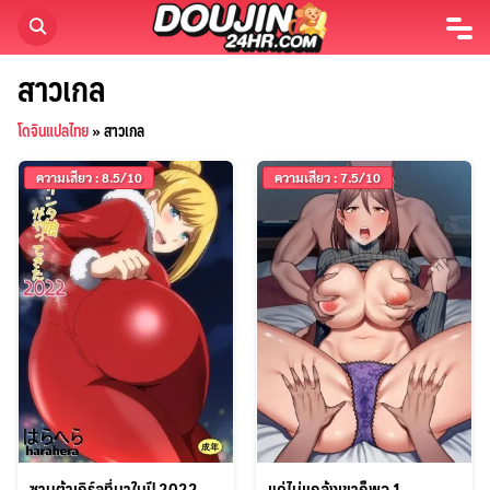
Skip
to
content
สาวเกล
โดจินแปลไทย
»
สาวเกล
ความเสียว : 8.5/10
ความเสียว : 7.5/10
ซานต้าเกิร์ลที่มาในปี 2022
แค่ไม่แกล้งเขาก็พอ 1