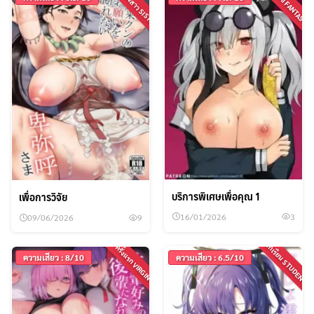
พี่สาว น้องสาว SISTER
แฟนตาซี FANTASY
บริการพิเศษเพื่อคุณ 1
เพื่อการวิจัย
16/01/2026
3
09/06/2026
9
นักเรียน STUDENT
ครั้งแรก VIRGIN
ความเสียว : 8/10
ความเสียว : 6.5/10