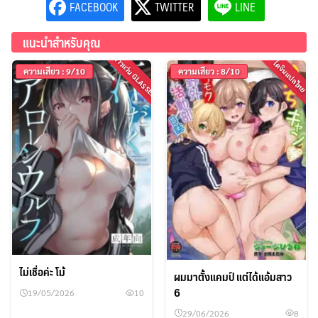
FACEBOOK
TWITTER
LINE
แนะนำสำหรับคุณ
สาวแว่น GLASSES
โดจินแปลไทย
ความเสียว : 9/10
ความเสียว : 8/10
ไม่เชื่อค่ะ โม้
ผมมาตั้งแคมป์ แต่ได้แอ้มสาว
6
19/05/2026
10
29/06/2026
8