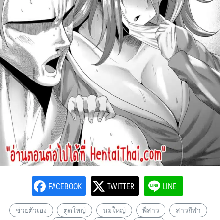
FACEBOOK
TWITTER
LINE
ช่วยตัวเอง
ตูดใหญ่
นมใหญ่
พี่สาว
สาวกีฬา