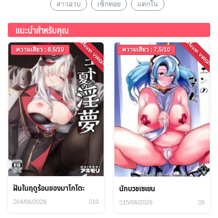
สาวอวบ
เซ็กทอย
แตกใน
แนะนำสำหรับคุณ
ครั้งแรก VIRGIN
ครั้งแรก VIRGIN
ความเสียว : 8.5/10
ความเสียว : 7.5/10
ฝันในฤดูร้อนของมาโกโตะ
นักบวชเซเยน
04/06/2026
10
15/06/2026
6