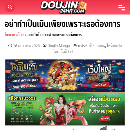
Skip
to
content
อย่าทำเป็นเมินเพียงเพราะเธอต้องการ
โดจินแปลไทย
»
อย่าทำเป็นเมินเพียงเพราะเธอต้องการ
16 มกราคม 2026
Doujin-Manga
แฟนตาซี Fantasy
,
โดจินแปล
ไทย
,
โลลิ Loli