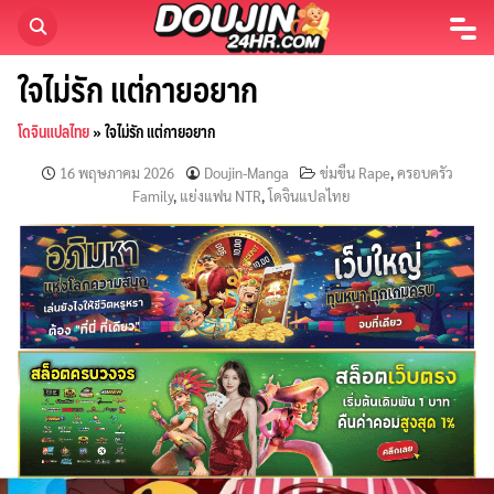
Skip
to
content
ใจไม่รัก แต่กายอยาก
โดจินแปลไทย
»
ใจไม่รัก แต่กายอยาก
16 พฤษภาคม 2026
Doujin-Manga
ข่มขืน Rape
,
ครอบครัว
Family
,
แย่งแฟน NTR
,
โดจินแปลไทย