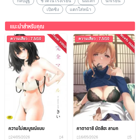
กลีบอูฐ
ชีวิตในโรงเรียน
นมเล็ก
นักเรียน
เปิดซิง
แตกใส่หน้า
แนะนำสำหรับคุณ
ครอบครัว FAMILY
ครั้งแรก VIRGIN
ความเสียว : 7.5/10
ความเสียว : 7.5/10
ความไม่สมบูรณ์แบบ
คาตาดาชิ นัตสึฮะ ลามก
24/05/2026
4
16/05/2026
5