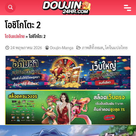
Skip
to
content
โอชิโกโตะ 2
โดจินแปลไทย
»
โอชิโกโตะ 2
24 พฤษภาคม 2026
Doujin-Manga
ภาพสีทั้งหมด
,
โดจินแปลไทย