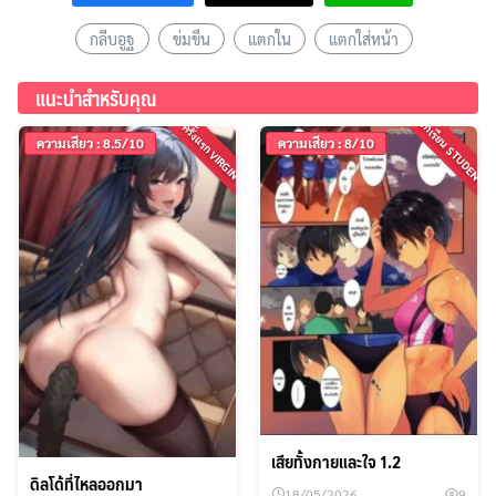
กลีบอูฐ
ข่มขืน
แตกใน
แตกใส่หน้า
แนะนำสำหรับคุณ
นักเรียน STUDENT
ครั้งแรก VIRGIN
ความเสียว : 8.5/10
ความเสียว : 8/10
เสียทั้งกายและใจ 1.2
ดิลโด้ที่ไหลออกมา
18/05/2026
9