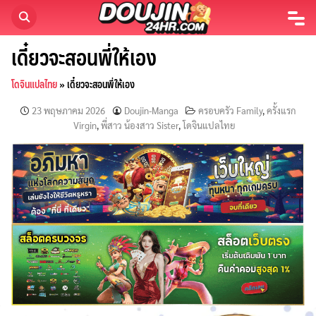
Skip
to
content
เดี๋ยวจะสอนพี่ให้เอง
โดจินแปลไทย
»
เดี๋ยวจะสอนพี่ให้เอง
23 พฤษภาคม 2026
Doujin-Manga
ครอบครัว Family
,
ครั้งแรก
Virgin
,
พี่สาว น้องสาว Sister
,
โดจินแปลไทย