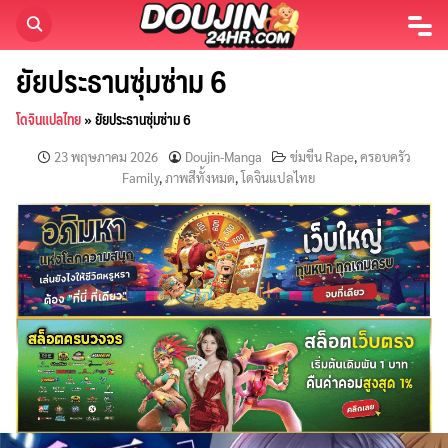
Skip
to
content
ยัยประธานซุ่มซ่าม 6
โดจินแปลไทย
»
ยัยประธานซุ่มซ่าม 6
23 พฤษภาคม 2026
Doujin-Manga
ข่มขืน Rape
,
ครอบครัว
Family
,
ภาพสีทั้งหมด
,
โดจินแปลไทย