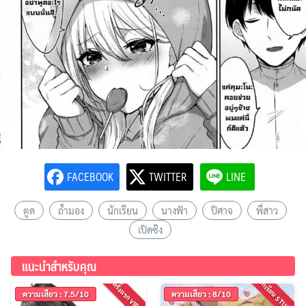
FACEBOOK
TWITTER
LINE
ตูด
ถ้ำมอง
นักเรียน
นางฟ้า
ปีศาจ
พี่สาว
เปิดซิง
แนะนำสำหรับคุณ
นักเรียน STUDENT
ครั้งแรก VIRGIN
ความเสียว : 7.5/10
ความเสียว : 8/10