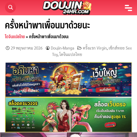
Skip
to
content
ครั้งหน้าพาเพื่อนมาด้วยนะ
โดจินแปลไทย
»
ครั้งหน้าพาเพื่อนมาด้วยนะ
29 พฤษภาคม 2026
Doujin-Manga
ครั้งแรก Virgin
,
เซ็กส์ทอย Sex
Toy
,
โดจินแปลไทย