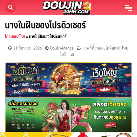
Skip
to
content
นางในฝันของโปรดิวเซอร์
โดจินแปลไทย
»
นางในฝันของโปรดิวเซอร์
11 มิถุนายน 2026
Doujin-Manga
ภาพสีทั้งหมด
,
โดจินแปลไทย
,
โลลิ Loli