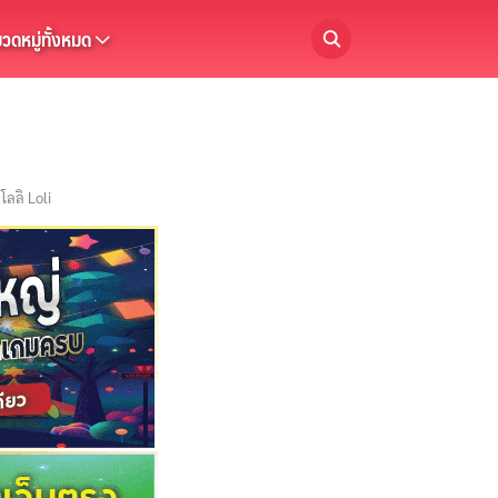
วดหมู่ทั้งหมด
,
โลลิ Loli