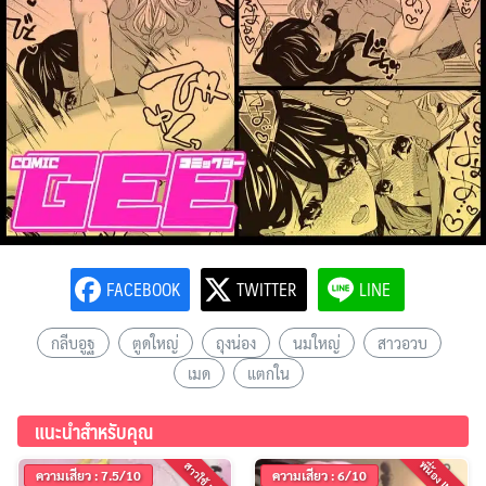
FACEBOOK
TWITTER
LINE
กลีบอูฐ
ตูดใหญ่
ถุงน่อง
นมใหญ่
สาวอวบ
เมด
แตกใน
แนะนำสำหรับคุณ
พี่น้อง INCES
สาวใช้ MAID
ความเสียว : 7.5/10
ความเสียว : 6/10