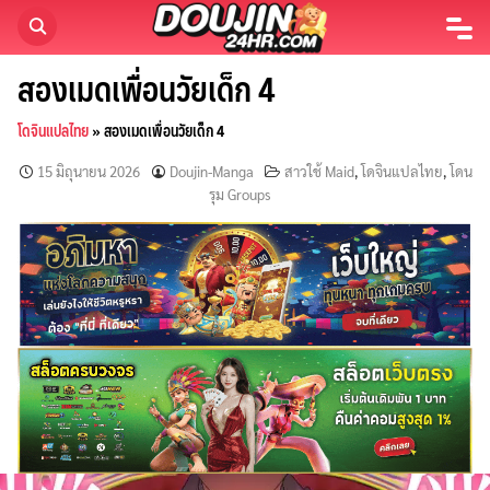
Skip
to
content
สองเมดเพื่อนวัยเด็ก 4
โดจินแปลไทย
»
สองเมดเพื่อนวัยเด็ก 4
15 มิถุนายน 2026
Doujin-Manga
สาวใช้ Maid
,
โดจินแปลไทย
,
โดน
รุม Groups