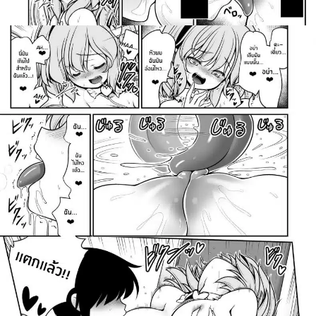
ค้นหา