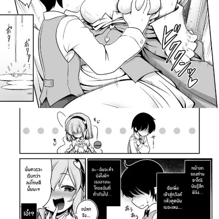
สำหรับ: