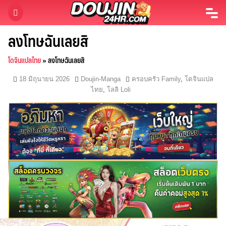
Skip
to
content
ลงโทษฉันเลยสิ
โดจินแปลไทย
»
ลงโทษฉันเลยสิ
18 มิถุนายน 2026
Doujin-Manga
ครอบครัว Family
,
โดจินแปล
ไทย
,
โลลิ Loli