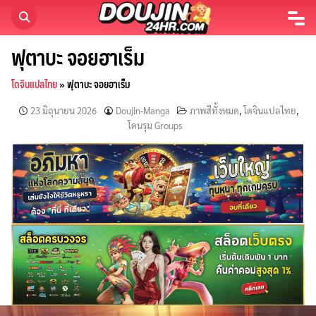
Skip
to
content
ฟุตาบะ จอยฮาเร็ม
โดจินแปลไทย
»
ฟุตาบะ จอยฮาเร็ม
23 มิถุนายน 2026
Doujin-Manga
ภาพสีทั้งหมด
,
โดจินแปลไทย
,
โดนรุม Groups