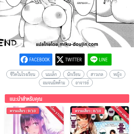
FACEBOOK
TWITTER
LINE
ชีวิตในโรงเรียน
นมเล็ก
นักเรียน
สาวเกล
หญิง
อมจนมิดด้าม
อาจารย์
แนะนำสำหรับคุณ
นักเรียน STUDENT
ครั้งแรก VIRGIN
ความเสียว : 9/10
ความเสียว : 8/10