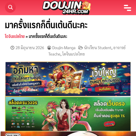
Skip
to
content
มาครั้งแรกก็ตื่นเต้นดีนะคะ
โดจินแปลไทย
»
มาครั้งแรกก็ตื่นเต้นดีนะคะ
28 มิถุนายน 2026
Doujin-Manga
นักเรียน Student
,
อาจารย์
Teache
,
โดจินแปลไทย