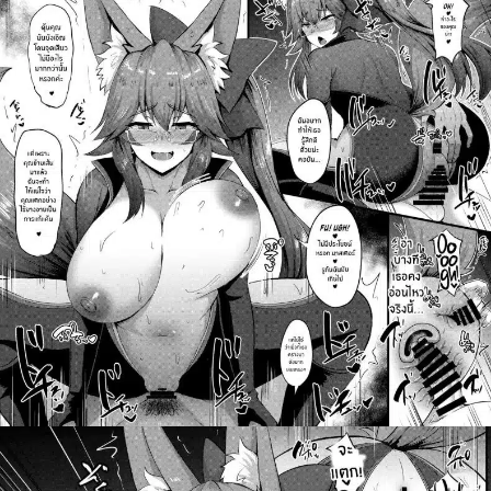
สำหรับ: