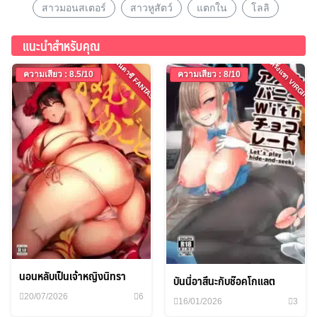
สาวมอนสเตอร์
สาวหูสัตว์
แตกใน
โลลิ
แนะนำสำหรับคุณ
แฟนตาซี FANTASY
ครั้งแรก VIRGIN
ความเสียว : 8.5/10
ความเสียว : 8/10
นอนหลับเป็นเจ้าหญิงนิทรา
บันนี่อาสึนะกับช๊อคโกแลต
20/07/2026
6
16/01/2026
3