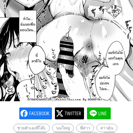
FACEBOOK
TWITTER
LINE
ช่วยตัวเองที่โต๊ะ
นมใหญ่
พี่สาว
สาวดุ้น