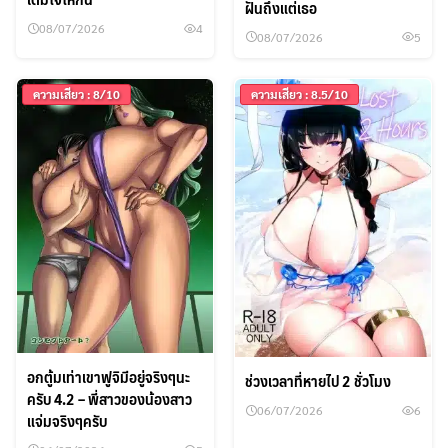
ฝันถึงแต่เธอ
08/07/2026
4
08/07/2026
5
ความเสียว : 8/10
ความเสียว : 8.5/10
อกตู้มเท่าเขาฟูจิมีอยู่จริงๆนะ
ช่วงเวลาที่หายไป 2 ชั่วโมง
ครับ 4.2 – พี่สาวของน้องสาว
06/07/2026
6
แจ่มจริงๆครับ