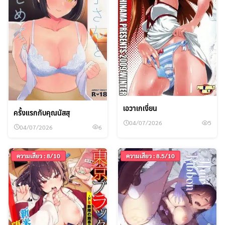
เอวาเกเงี่ยน
ครั้งแรกกับคุณนัสสุ
04/07/2026
5
04/07/2026
6
ความเสียว : 8/10
ความเสียว : 8.5/10