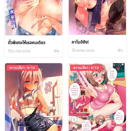
คาโมอิซัง!
ตั๋วพิเศษให้เธอคนเดียว
19/06/2026
3
21/06/2026
4
ความเสียว : 9/10
ความเสียว : 9/10