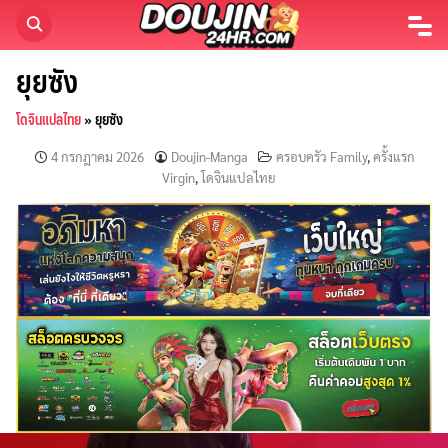
Skip
to
content
ยุยซัง
โดจินแปลไทย
»
ยุยซัง
4 กรกฎาคม 2026
Doujin-Manga
ครอบครัว Family
,
ครั้งแรก
Virgin
,
โดจินแปลไทย