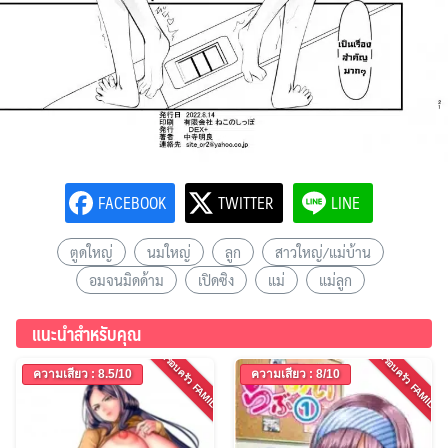
FACEBOOK
TWITTER
LINE
ตูดใหญ่
นมใหญ่
ลูก
สาวใหญ่/แม่บ้าน
อมจนมิดด้าม
เปิดซิง
แม่
แม่ลูก
แนะนำสำหรับคุณ
ครอบครัว FAMILY
ครอบครัว FAMILY
ความเสียว : 8.5/10
ความเสียว : 8/10