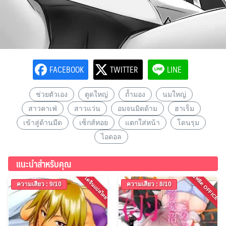
FACEBOOK
TWITTER
LINE
ช่วยตัวเอง
ตูดใหญ่
ถ้ำมอง
นมใหญ่
สาวคาเฟ่
สาวแว่น
อมจนมิดด้าม
ฮาเร็ม
เข้าสู่ด้านมืด
เซ็กส์ทอย
แตกใส่หน้า
โดนรุม
ไอดอล
แนะนำสำหรับคุณ
สาวออฟฟิต OFFICE GI
โดจินแปลไทย
ความเสียว : 9/10
ความเสียว : 8/10