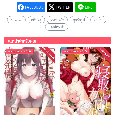
FACEBOOK
TWITTER
LINE
Ahegao
กลีบอูฐ
ครอบครัว
ชุดรัดรูป
ฮาเร็ม
แตกใส่หน้า
แนะนำสำหรับคุณ
ค้นหา
ครอบครัว FAMILY
ข่มขืน RAPE
สำหรับ:
ความเสียว : 6/10
ความเสียว : 6/10