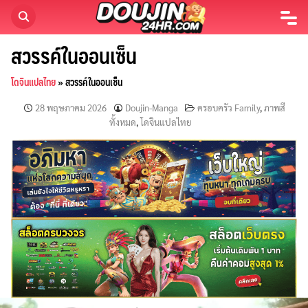
Skip
to
content
สวรรค์ในออนเซ็น
โดจินแปลไทย
»
สวรรค์ในออนเซ็น
28 พฤษภาคม 2026
Doujin-Manga
ครอบครัว Family
,
ภาพสี
ทั้งหมด
,
โดจินแปลไทย