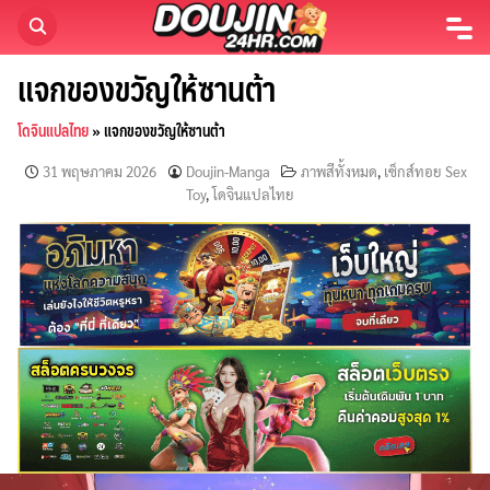
Skip
to
content
แจกของขวัญให้ซานต้า
โดจินแปลไทย
»
แจกของขวัญให้ซานต้า
31 พฤษภาคม 2026
Doujin-Manga
ภาพสีทั้งหมด
,
เซ็กส์ทอย Sex
Toy
,
โดจินแปลไทย