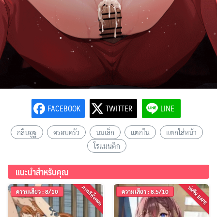
FACEBOOK
TWITTER
LINE
กลีบอูฐ
ครอบครัว
นมเล็ก
แตกใน
แตกใส่หน้า
โรแมนติก
แนะนำสำหรับคุณ
ภาพสีทั้งหมด
ข่มขืน RAPE
ความเสียว : 8/10
ความเสียว : 8.5/10