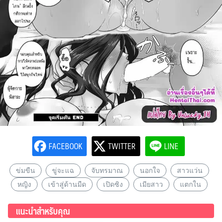
FACEBOOK
TWITTER
LINE
ข่มขืน
ขู่จะแฉ
จับทรมาณ
นอกใจ
สาวแว่น
หญิง
เข้าสู่ด้านมืด
เปิดซิง
เมียสาว
แตกใน
แนะนำสำหรับคุณ