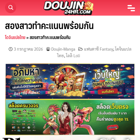
Skip
to
content
สองสาวทำคะแนนพร้อมกัน
โดจินแปลไทย
»
สองสาวทำคะแนนพร้อมกัน
3 กรกฎาคม 2026
Doujin-Manga
แฟนตาซี Fantasy
,
โดจินแปล
ไทย
,
โลลิ Loli