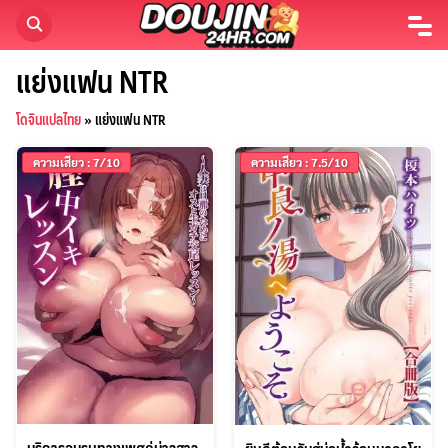
Skip
to
content
แย่งแฟน NTR
โดจินแปลไทย
»
แย่งแฟน NTR
ความเสียว : 7/10
ความเสียว : 7.5/10
บริการอบรมทางเพศคู่บ่าวสาว