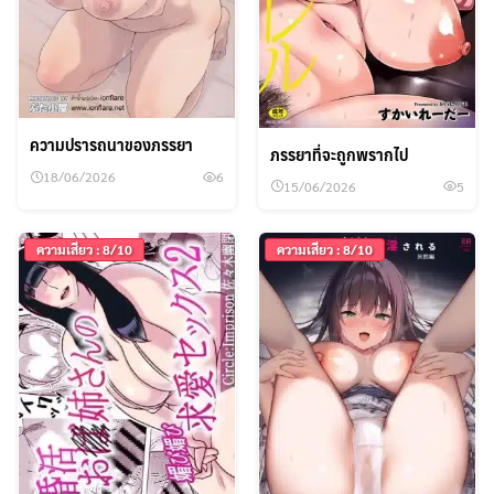
ความปรารถนาของภรรยา
ภรรยาที่จะถูกพรากไป
18/06/2026
6
15/06/2026
5
ความเสียว : 8/10
ความเสียว : 8/10