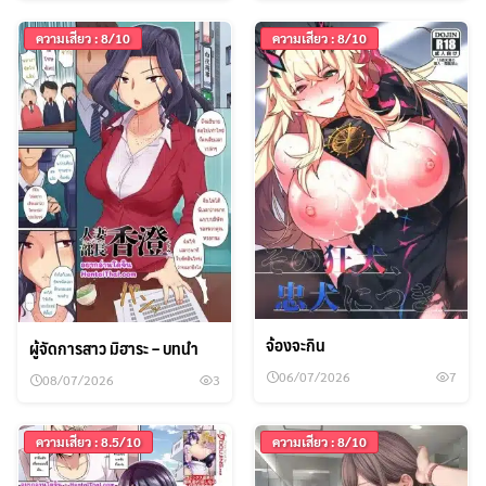
ความเสียว : 8/10
ความเสียว : 8/10
จ้องจะกิน
ผู้จัดการสาว มิฮาระ – บทนำ
06/07/2026
7
08/07/2026
3
ความเสียว : 8.5/10
ความเสียว : 8/10