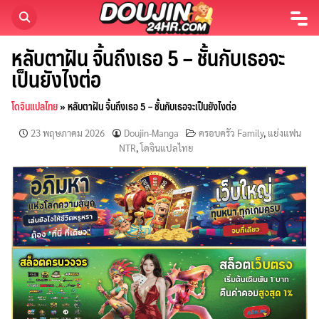
Skip
to
content
หลับตาฝัน จิ้นถึงเธอ 5 – ชั้นกับเธอจะ
เป็นยังไงต่อ
โดจินแปลไทย
»
หลับตาฝัน จิ้นถึงเธอ 5 – ชั้นกับเธอจะเป็นยังไงต่อ
23 พฤษภาคม 2026
Doujin-Manga
ครอบครัว Family
,
แย่งแฟน
NTR
,
โดจินแปลไทย